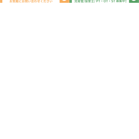
新着記事
★風鈴作り★ 放課後等デイサービ
ス 児童発達支援 発達障害
2026.08.08
駄菓子屋さん 放課後等デイサービ
ス 児童発達支援 発達障害