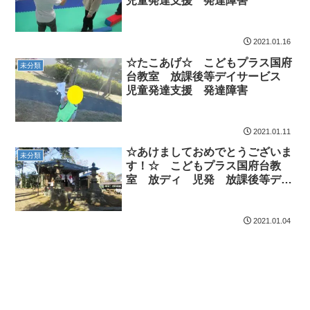
児童発達支援 発達障害
2021.01.16
☆たこあげ☆ こどもプラス国府
未分類
台教室 放課後等デイサービス
児童発達支援 発達障害
2021.01.11
☆あけましておめでとうございま
未分類
す！☆ こどもプラス国府台教
室 放ディ 児発 放課後等デイ
サービス 児童発達支援事業 無
料送迎 発達障害 運動療育
市川 市川市 本八幡 国府台
2021.01.04
江戸川区 松戸市