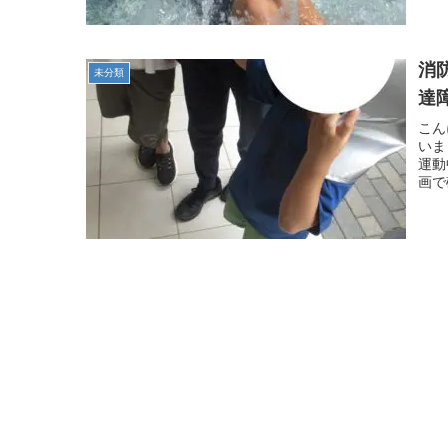
消
未分類
達
こん
いま
運動
画で