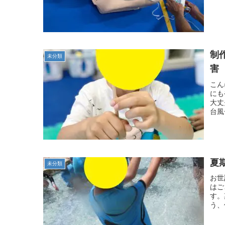
制
未分類
害
こん
にも
大丈
台風
夏
未分類
お世
はご
す。
う、