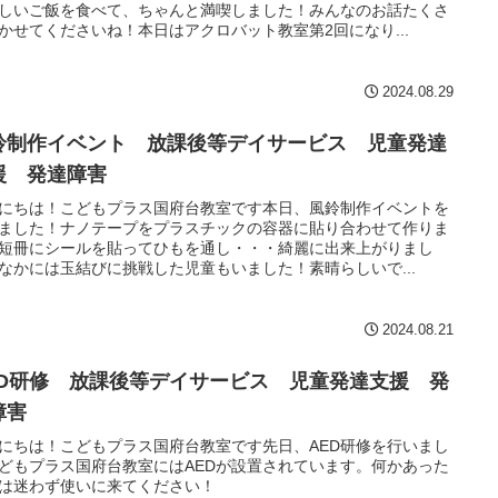
しいご飯を食べて、ちゃんと満喫しました！みんなのお話たくさ
かせてくださいね！本日はアクロバット教室第2回になり...
2024.08.29
鈴制作イベント 放課後等デイサービス 児童発達
援 発達障害
にちは！こどもプラス国府台教室です本日、風鈴制作イベントを
ました！ナノテープをプラスチックの容器に貼り合わせて作りま
短冊にシールを貼ってひもを通し・・・綺麗に出来上がりまし
なかには玉結びに挑戦した児童もいました！素晴らしいで...
2024.08.21
ED研修 放課後等デイサービス 児童発達支援 発
障害
にちは！こどもプラス国府台教室です先日、AED研修を行いまし
どもプラス国府台教室にはAEDが設置されています。何かあった
は迷わず使いに来てください！