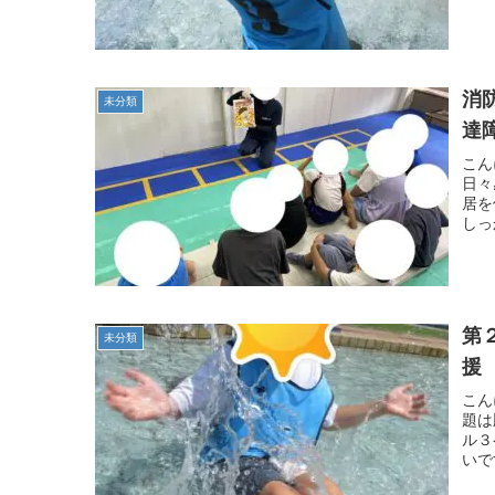
消
未分類
達
こん
日々
居を
しっ
第
未分類
援
こん
題は
ル３
いで