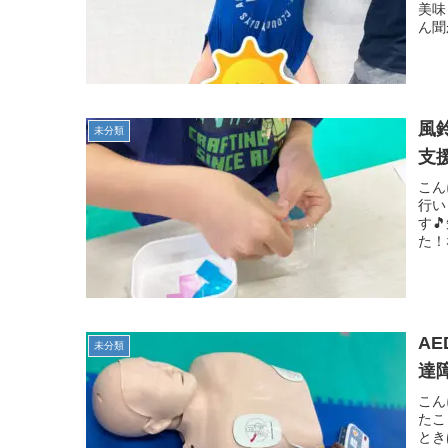
美味
ん聞
風
未分類
支
こん
行い
す
た！
A
未分類
達
こん
たこ
とき