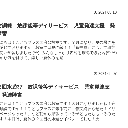
2024.08.10
防訓練 放課後等デイサービス 児童発達支援 発
障害
にちは！こどもプラス国府台教室です。８月になり、夏の暑さを
感じておりますが、教室では夏の敵！！『食中毒』について紙芝
使い学習しました!(^^)! みんなしっかり内容を確認できたね(*^-^*)
かり気を付けて、楽しい夏休みを過...
2024.08.07
２回水遊び 放課後等デイサービス 児童発達支
 発達障害
にちは！こどもプラス国府台教室です！８月になりましたね！宿
順調ですか！？こどもプラスに来る前に「作文終わらせた！ドリ
ページやった！」など朝から頑張っている子どもたちもいるみた
す！本日は、夏休み２回目の水遊びイベントでした！天...