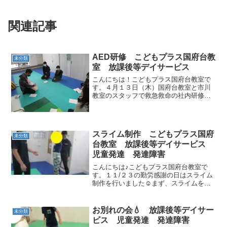
関連記事
AED研修 こどもプラス国府台教
未分類
室 放課後等デイサービス
こんにちは！こどもプラス国府台教室で
す。４月１３日（木）国府台教室と市川
教室のスタッフで救急救命の社内研修を
行いました。まず、倒れた人を発見した
時の流れを確認しました。次に、心肺蘇
生、AEDの講習を受けました。AEDは国
府台教室に設置されて...
スライム制作 こどもプラス国府
未分類
台教室 放課後等デイサービス
児童発達 発達障害
こんにちは♪こどもプラス国府台教室で
す。１１/２３の勤労感謝の日はスライム
制作を行いました☺まず、スライムを作
る前に簡単な運動を行いました！！！本
日のメニューは①中当て②サーキット
みんな楽しそうに取り組んでいて良い
お別れの会💧 放課後等デイサー
未分類
ですね(*^▽^*...
ビス 児童発達 発達障害