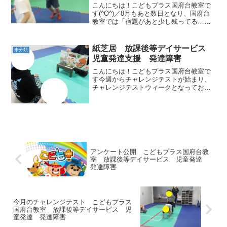
こんにちは！こどもプラス国府台教室で
す(^O^)／8月もあと数日となり、国府台
教室では「宿題があと少し残ってる…」
「もう1か月夏休み欲しい！」などという
声で溢れていました（笑）そして今日は
お友達とのお別れの日。最後は少しウル
紙芝居 放課後等デイサービス
未分類
ウル💧してしまう...
児童発達支援 発達障害
こんにちは！こどもプラス国府台教室で
す今週からチャレンジテストが始まり、
チャレンジテストウィークとなっており
ます。また、静かな時間では紙芝居を使
用した『交通安全指導』を実施中です小
学生メイン午後の部未就学児メイン午前
の部両方行っております🎵...
アンケート公開 こどもプラス国府台教
室 放課後等デイサービス 児童発達
発達障害
今月のチャレンジテスト こどもプラス
国府台教室 放課後等デイサービス 児
童発達 発達障害