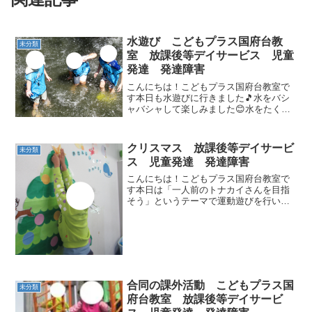
水遊び こどもプラス国府台教
未分類
室 放課後等デイサービス 児童
発達 発達障害
こんにちは！こどもプラス国府台教室で
す本日も水遊びに行きました🎵水をバシ
ャバシャして楽しみました😊水をたくさ
んかけられて、スタッフもびしょ濡れで
した！良いリフレッシュになりました
ね！来週も頑張りましょう💪
クリスマス 放課後等デイサービ
未分類
ス 児童発達 発達障害
こんにちは！こどもプラス国府台教室で
す本日は「一人前のトナカイさんを目指
そう」というテーマで運動遊びを行いま
したサンタさんと一緒にプレゼントをト
スしたり、サンタ役の子供達をソリで引
いたりしましたサーキットのゴールでは
オーナメントを好きなとこ...
合同の課外活動 こどもプラス国
未分類
府台教室 放課後等デイサービ