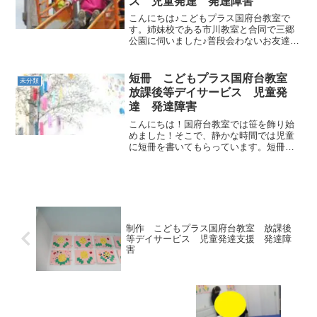
ス 児童発達 発達障害
こんにちは♪こどもプラス国府台教室で
す。姉妹校である市川教室と合同で三郷
公園に伺いました♪普段会わないお友達と
も楽しく遊べましたね！ 今後、他にも合
同イベント企画する予定です♪お楽しみ
に！！
短冊 こどもプラス国府台教室
未分類
放課後等デイサービス 児童発
達 発達障害
こんにちは！国府台教室では笹を飾り始
めました！そこで、静かな時間では児童
に短冊を書いてもらっています。短冊の
内容を一部ご紹介します。「みんなが長
く生きられるように」詩のようなあたた
かい素敵な願いですね！「京成バスの運
転手さんになれますように...
制作 こどもプラス国府台教室 放課後
等デイサービス 児童発達支援 発達障
害