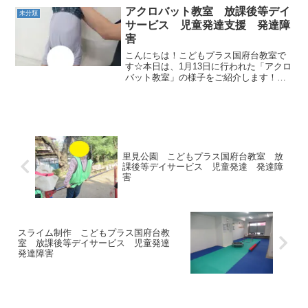
誘導していましたが右・左など上手く伝
アクロバット教室 放課後等デイ
未分類
えることが...
サービス 児童発達支援 発達障
害
こんにちは！こどもプラス国府台教室で
す☆本日は、1月13日に行われた「アクロ
バット教室」の様子をご紹介します！最
初は、準備運動と柔軟・トレーニングを
行いました！柔軟では、開脚をして「い
たぁぁぁぁぁぁぁぁぁぁい」と叫ぶ声や
トレーニング中に「き...
里見公園 こどもプラス国府台教室 放
課後等デイサービス 児童発達 発達障
害
スライム制作 こどもプラス国府台教
室 放課後等デイサービス 児童発達
発達障害