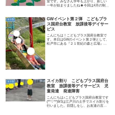
室です。みなさん学年も上がり、新しい
一年が始まりましたね☻今回は4月の制作
についてご紹介します今月の制作は「ぺ
たぺたなのはな」作り方は、折り紙の花
びらをのりで貼ります。その後絵を描い
GWイベント第２弾 こどもプラ
未分類
て完成！！！みんな一生...
ス国府台教室 放課後等デイサー
ビス
こんにちは！こどもプラス国府台教室で
す。本日はGWのイベント第２弾として、
松戸市にある『２１世紀の森と広場』へ
行きました(*^^*)国府台教室では初めて訪
れた場所だったため、こどもたちも新鮮
さ溢れる笑顔でいっぱいでした(≧▽≦)と
くに滑り台...
スイカ割り こどもプラス国府台
未分類
教室 放課後等デイサービス 児
童発達 発達障害
こんにちは♪こどもプラス国府台教室です
(*^▽^*)9/3は江戸川の土手でスイカ割りを
行いました。目隠しをし、お友達の言葉
を信じて動くというやり方でスイカ割り
に挑戦しました！！！みんな大きな声で