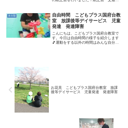
全どうするの～？」では、車や自転車に
安全に乗るためのルールや横断歩道、道
路での安全確認について学びました！！
自由時間 こどもプラス国府台教
未分類
信号が点滅しているときに...
室 放課後等デイサービス 児童
発達 発達障害
こんにちは、こどもプラス国府台教室で
す。今日は自由時間の様子を紹介します
🎵運動をする以外の時間はみんな自分の
やりたいおもちゃや運動器具を使って過
ごしています！ブロックで建物や乗り
物、武器など作ったりボールや風船でバ
レーボールをしたりカプラを...
お花見 こどもプラス国府台教室 放課
後等デイサービス 児童発達 発達障害