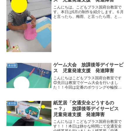
こんにちは。こどもプラス国府台教室で
す。本日は6月の制作を紹介します。６月
と言ったら、梅雨、と言ったら雨、と言
ったら「カタツムリ」無理やりです
が、、、(;^_^Aカタツムリを作ってもら
いました～みんな、カタツムリって見た
ことあるのかな？絵本...
ゲーム大会 放課後等デイサービ
未分類
ス 児童発達支援 発達障害
こんにちはこどもプラス国府台教室です
😊先日は教室でゲーム大会を行いまし
た！！今回は定番のボウリングや輪投げ
と合わせてすごろくゲームもおこないま
した✨すごろくゲームではペナルティー
ゾーンとして筋トレをしてみたりボーリ
紙芝居「交通安全どうするの
未分類
ングや輪投げではこどもたち...
～？」 放課後等デイサービス
児童発達支援 発達障害
こんにちは！こどもプラス国府台教室で
す！！！本日は静かな時間にて交通安全
の紙芝居を行いました！紙芝居「交通安