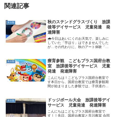
関連記事
秋のステンドグラスづくり 放課
未分類
後等デイサービス 児童発達 発
達障害
🌧️今日はあいにくのお天気で、楽しみに
していた「芋ほり」はできませんでした
が…その代わりに、秋のアート体験「ス
テンドグラス作り」に挑戦しました！🖍️
まずは、思い思いにお絵描き。色を丁寧
に塗ったあと、くしゃくしゃにしたアル
療育参観 こどもプラス国府台教
未分類
ミホイルと一緒にラミ...
室 放課後等デイサービス 児童
発達 発達障害
こんにちは！こどもプラス国府台教室で
す本日から、国府台教室では療育参観期
間が始まりました参観では、子供達の日
ごろの成長や学びを保護者やご家族に見
てもらいます。また、前回に引き続き、
今回もご兄弟でのご参加を歓迎しており
ドッジボール大会 放課後等デイ
未分類
ます！本日も姉妹で仲良く...
サービス 児童発達 発達障害
こんにちはこどもプラス国府台教室で
す！！先日、国府台教室と市川教室 合同