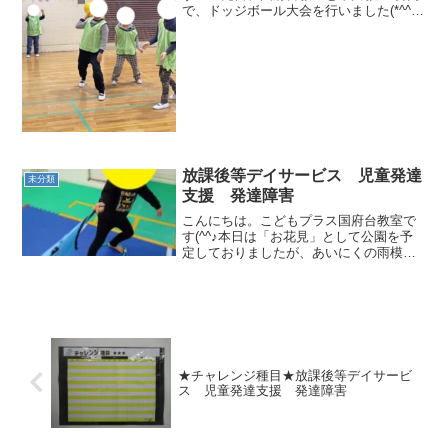
で、ドッジボール大会を行いました(*^^)v
教室対抗のため、どのこも気合十分！！
本気で取り組む姿がとてもかっこよかっ
たよ(*^^*)そのほかにも、ボールリレーや
飛行機飛...
放課後等デイサービス 児童発達
未分類
支援 発達障害
こんにちは。こどもプラス国府台教室で
す(^^♪本日は「お花見」として公園を予
定しておりましたが、あいにくの雨模様
で公園には行けずに教室で過ごすことに
なりました！教室で過ごすことになりま
したので、みんなの大好きなお楽しみ会
を行うことに致しまし...
★チャレンジ種目★放課後等デイサービ
ス 児童発達支援 発達障害