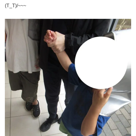
(T_T)/~~~