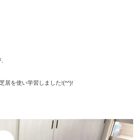
が、
居を使い学習しました!(^^)!