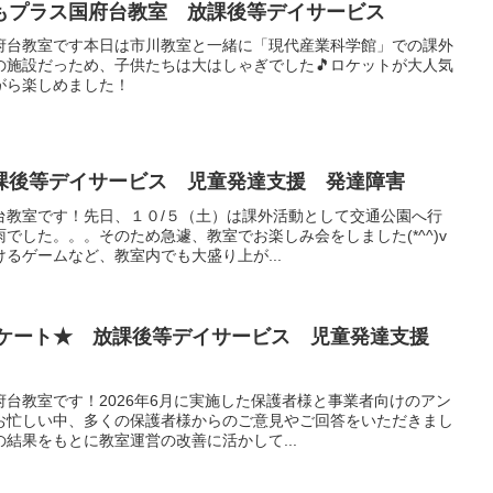
もプラス国府台教室 放課後等デイサービス
府台教室です本日は市川教室と一緒に「現代産業科学館」での課外
の施設だっため、子供たちは大はしゃぎでした🎵ロケットが大人気
がら楽しめました！
課後等デイサービス 児童発達支援 発達障害
台教室です！先日、１０/５（土）は課外活動として交通公園へ行
でした。。。そのため急遽、教室でお楽しみ会をしました(*^^)v
るゲームなど、教室内でも大盛り上が...
アンケート★ 放課後等デイサービス 児童発達支援
台教室です！2026年6月に実施した保護者様と事業者向けのアン
お忙しい中、多くの保護者様からのご意見やご回答をいただきまし
結果をもとに教室運営の改善に活かして...