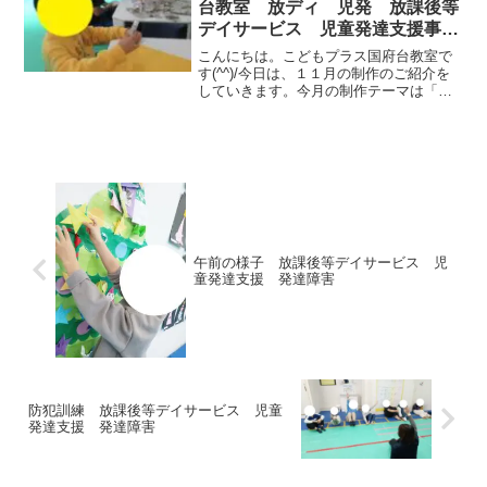
台教室 放ディ 児発 放課後等
デイサービス 児童発達支援事
業 無料送迎 発達障害 運動
こんにちは。こどもプラス国府台教室で
療育 市川 市川市 本八幡 国
す(^^)/今日は、１１月の制作のご紹介を
していきます。今月の制作テーマは「く
府台 江戸川区 松戸市
り」です。２個のくりの下には新聞紙や
画用紙を手でちぎって、ふかふかベット
を作ります。その上にそれぞれ、お顔を
描いたくりをのりで...
午前の様子 放課後等デイサービス 児
童発達支援 発達障害
防犯訓練 放課後等デイサービス 児童
発達支援 発達障害