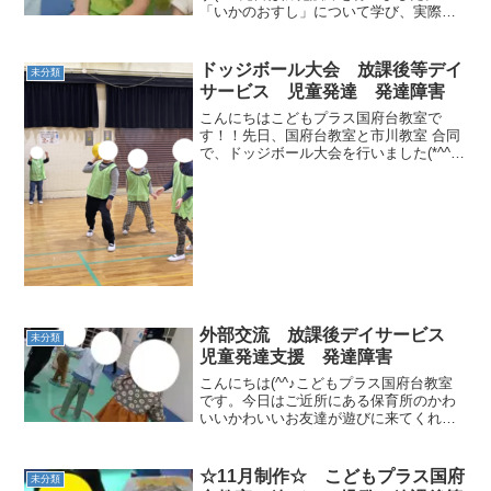
「いかのおすし」について学び、実際に
こわーい人も来たりして・・・みんな、
先生のお話を良く聞いて落ち着いて行動
できていました。いつどんなことが起こ
ドッジボール大会 放課後等デイ
未分類
っても今日のことは忘れ...
サービス 児童発達 発達障害
こんにちはこどもプラス国府台教室で
す！！先日、国府台教室と市川教室 合同
で、ドッジボール大会を行いました(*^^)v
教室対抗のため、どのこも気合十分！！
本気で取り組む姿がとてもかっこよかっ
たよ(*^^*)そのほかにも、ボールリレーや
飛行機飛...
外部交流 放課後デイサービス
未分類
児童発達支援 発達障害
こんにちは(^^♪こどもプラス国府台教室
です。今日はご近所にある保育所のかわ
いいかわいいお友達が遊びに来てくれま
した。初めての交流で私達も子供たちも
ドキドキ！上手く、一緒にあそべるかな
ぁ・・・初めに、国府台教室おなじみの
☆11月制作☆ こどもプラス国府
未分類
「ばななくんたいそう...