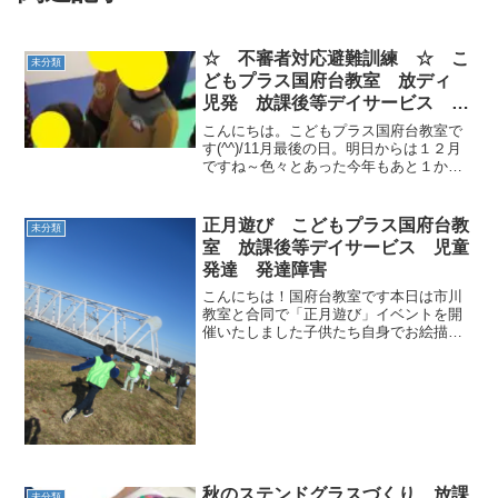
☆ 不審者対応避難訓練 ☆ こ
未分類
どもプラス国府台教室 放ディ
児発 放課後等デイサービス 児
童発達支援事業 無料送迎 発
こんにちは。こどもプラス国府台教室で
達障害 運動療育 市川 市川
す(^^)/11月最後の日。明日からは１２月
ですね～色々とあった今年もあと１か
市 本八幡 国府台 江戸川区
月、元気に乗り切っていきましょう！！
松戸市
今日はいつもとは違い、変なおじさんが
教室にきたら～・・・と、いうことで
正月遊び こどもプラス国府台教
未分類
「不審者対応訓練」を...
室 放課後等デイサービス 児童
発達 発達障害
こんにちは！国府台教室です本日は市川
教室と合同で「正月遊び」イベントを開
催いたしました子供たち自身でお絵描き
をした凧で遊びました！快晴の天気で気
持ちよかったですね！教室内では「めん
こ大会」や「羽根つき」「福笑い」で遊
びました市川教室の新しい...
秋のステンドグラスづくり 放課
未分類