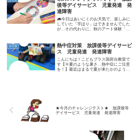
後等デイサービス 児童発達 発
達障害
🌧️今日はあいにくのお天気で、楽しみに
していた「芋ほり」はできませんでした
が…その代わりに、秋のアート体験「ス
テンドグラス作り」に挑戦しました！🖍️
まずは、思い思いにお絵描き。色を丁寧
に塗ったあと、くしゃくしゃにしたアル
熱中症対策 放課後等デイサービ
未分類
ミホイルと一緒にラミ...
ス 児童発達 発達障害
こんにちは！こどもプラス国府台教室で
す【🌞夏のような暑さ…熱中症にご注意
を！】最近はまるで夏が来たかのような
暑さが続いていますね🌻☀️子どもたちも
少し動いただけで汗だくになる日もあ
り、体調管理がより大切な季節になって
きました。こどもプラスで...
★今月のチャレンジテスト★ 放課後等
デイサービス 児童発達 発達障害