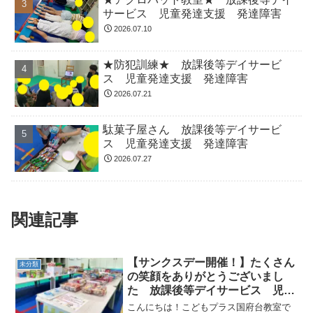
サービス 児童発達支援 発達障害
2026.07.10
★防犯訓練★ 放課後等デイサービ
ス 児童発達支援 発達障害
2026.07.21
駄菓子屋さん 放課後等デイサービ
ス 児童発達支援 発達障害
2026.07.27
関連記事
【サンクスデー開催！】たくさん
未分類
の笑顔をありがとうございまし
た 放課後等デイサービス 児童
発達 発達障害
こんにちは！こどもプラス国府台教室で