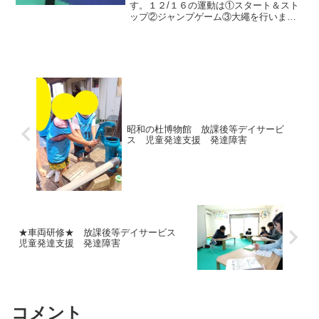
市川 市川市 本八幡 国府台
す。１２/１６の運動は①スタート＆スト
ップ②ジャンプゲーム③大繩を行いまし
江戸川区 松戸市
た。スタート＆ストップはゴールのテー
プまで走ってそこでピッタリ止まるとい
うものでした。勢いがつきすぎて通り過
ぎてしまう子もいました...
昭和の杜博物館 放課後等デイサービ
ス 児童発達支援 発達障害
★車両研修★ 放課後等デイサービス
児童発達支援 発達障害
コメント