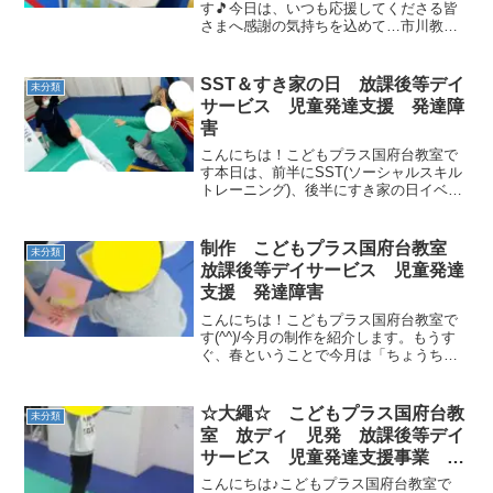
す🎵今日は、いつも応援してくださる皆
さまへ感謝の気持ちを込めて…市川教室
と合同で「くじ引き＆お菓子詰めチャレ
ンジ」のサンクスデーイベントを開催し
ました！遠くから足を運んでくださった
SST＆すき家の日 放課後等デイ
未分類
方もいて、スタッフ一同と...
サービス 児童発達支援 発達障
害
こんにちは！こどもプラス国府台教室で
す本日は、前半にSST(ソーシャルスキル
トレーニング)、後半にすき家の日イベン
トを行いました！SSTではレストランで
のマナーをロールプレイングで学びまし
たお話をしっかり聞けていましたね！お
制作 こどもプラス国府台教室
未分類
客さん役として良...
放課後等デイサービス 児童発達
支援 発達障害
こんにちは！こどもプラス国府台教室で
す(^^)/今月の制作を紹介します。もうす
ぐ、春ということで今月は「ちょうち
ょ」です。なんと、手形ペッタンでちょ
うちょの羽にしていきます。みんな、ち
ょっと緊張した面持ちでスタンプ台に手
☆大繩☆ こどもプラス国府台教
未分類
をつけています。かわ...
室 放ディ 児発 放課後等デイ
サービス 児童発達支援事業 無
料送迎 発達障害 運動療育
こんにちは♪こどもプラス国府台教室で