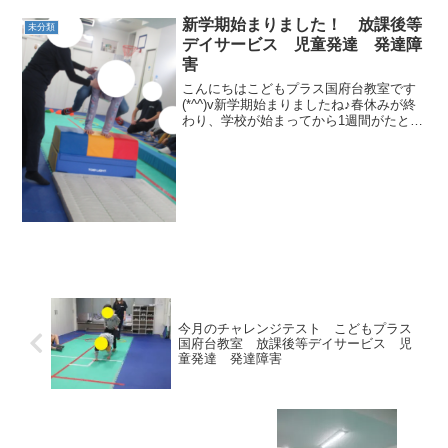
介させてもらいます。まずは、みんな大
好きかいけつゾロリ！キツネのゾロリと
新学期始まりました！ 放課後等
未分類
いのししのイシシ・ノ...
デイサービス 児童発達 発達障
害
こんにちはこどもプラス国府台教室です
(*^^)v新学期始まりましたね♪春休みが終
わり、学校が始まってから1週間がたとう
としてますが、こどもたちも元気いっぱ
い運動に取り組んでいます(*^^*)新しい環
境になり、少しストレスがたまる時期で
はあり...
今月のチャレンジテスト こどもプラス
国府台教室 放課後等デイサービス 児
童発達 発達障害