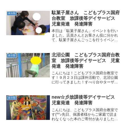
駄菓子屋さん こどもプラス国府
未分類
台教室 放課後等デイサービス
児童発達 発達障害
本日は「駄菓子屋さん」イベントを行い
ました。店員さんとお客さん役に分かれ
て、駄菓子屋さんごっこを行うイベント
です。その前に一度店員さんの挨拶の練
習を行っています。過去参加した児童は
とても綺麗な礼を行うことができまし
北沼公園 こどもプラス国府台教
未分類
た！成長していますね！カン...
室 放課後等デイサービス 児童
発達 発達障害
こんにちは！こどもプラス国府台教室で
す！９月２３日は課外活動で、北沼公園
に行ってきました！すべり台やターザン
ロープなど、たくさんの遊具にみんな大
はしゃぎ！ターザンロープは何度も挑戦
する子もいたり、とても楽しそうでした♪
new☆彡放課後等デイサービス
未分類
これからもいろんな公園...
児童発達 発達障害
こんにちは、こどもプラス国府台教室で
す(^^♪先日、保護者様からご家庭で読ま
れなくなった本のご寄付がありました～
みんなの好きな本ばかりなので今回ご紹